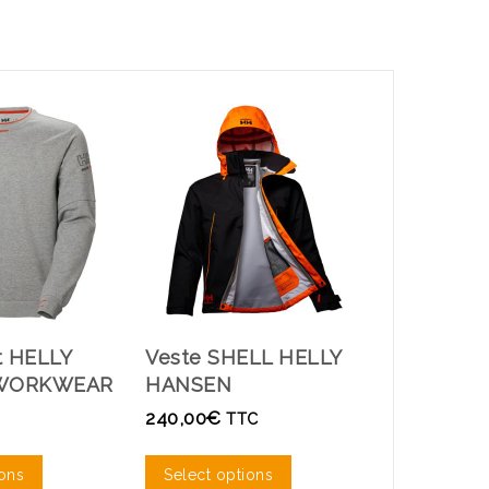
t HELLY
Veste SHELL HELLY
Polo HE
WORKWEAR
HANSEN
KENSIN
240,00
€
42,00
€
TTC
TT
ions
Select options
Select op