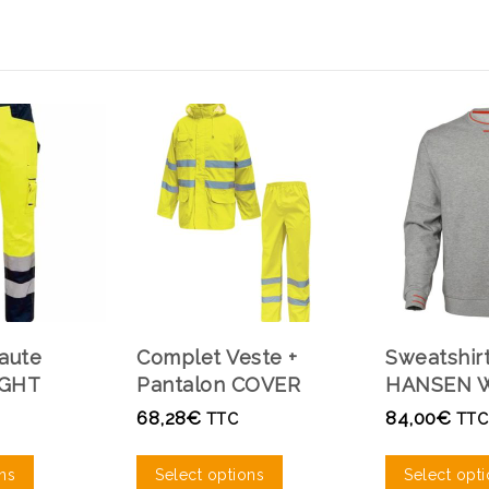
aute
Complet Veste +
Sweatshir
LIGHT
Pantalon COVER
HANSEN 
68,28
€
84,00
€
TTC
TTC
ns
Select options
Select opt