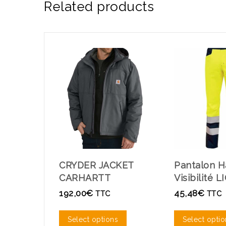
Related products
CRYDER JACKET
Pantalon H
CARHARTT
Visibilité 
192,00
€
45,48
€
TTC
TTC
Select options
Select optio