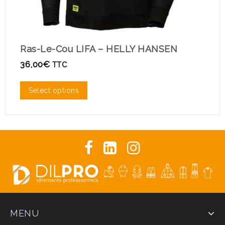
Ras-Le-Cou LIFA – HELLY HANSEN
R
36,00
€
7
TTC
Select options
MENU