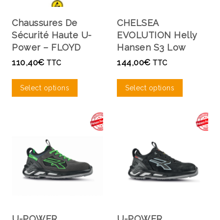
Chaussures De
CHELSEA
Sécurité Haute U-
EVOLUTION Helly
Power – FLOYD
Hansen S3 Low
110,40
€
144,00
€
TTC
TTC
Select options
Select options
U-POWER
U-POWER