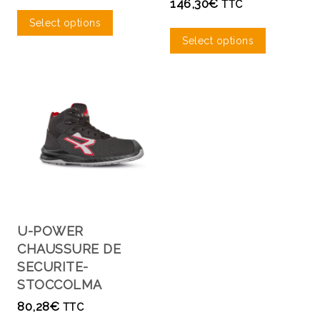
146,30
€
TTC
Select options
Select options
U-POWER
CHAUSSURE DE
SECURITE-
STOCCOLMA
80,28
€
TTC