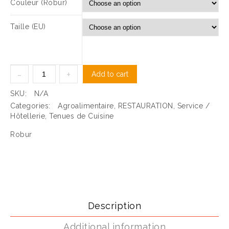
Couleur (Robur)
Taille (EU)
Add to cart
SKU:
N/A
Categories:
Agroalimentaire
,
RESTAURATION
,
Service /
Hôtellerie
,
Tenues de Cuisine
Robur
Description
Additional information